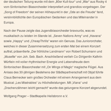
der deutschen Teilung wurde mit dem „80er Kult-tour“ und „War“ aus Rocky 4
vom Sinfonischen Blasorchester interpretiert und grandios vorgetragen. Der
„Song of Freedom“ der seinen Höhepunkt in der „Ode an die Freude“ fand,
versinnbildlichte den Europäischen Gedanken und das Miteinander in
Europa.
Nach der Pause zeigte das Jugendblasorchester bravourös, was es
musikalisch zu leisten im Stande ist. „Seven Nations Army“ und „Havana“
sowie „Happy“ und „CheapThrills“ waren ein Genuss. Das Juniororchster,
welches in dieser Zusammensetzung zum ersten Mal bei einem Konzert
auftrat, präsentierte „Der fröhliche Landmann“ von Robert Schumann und
„Musette“ von Joh. Seb. Bach. Anschließend verlieh Co-Dirigentin Kathrin
Würflein mit voller rhythmischer Energie und Lebensfreude dem
Sinfonischen Blasorchester mit „On Wings of Magic“ magische Flügel. Aus
Anlass des 30-jährigen Bestehens der Städtepartnerschaft mit Objat führte
Claus Bernecker sein großes Orchester mit einem Arrangement aus dem
Musical „Les Misérables“ zu Höchstleistungen. Mit „Viana“ und
„Drachenzähmen leicht gemacht“ wurde das gelungene Konzert abgerundet.
Wolfgang Prager – Stadtkapelle Heilsbronn e.V.