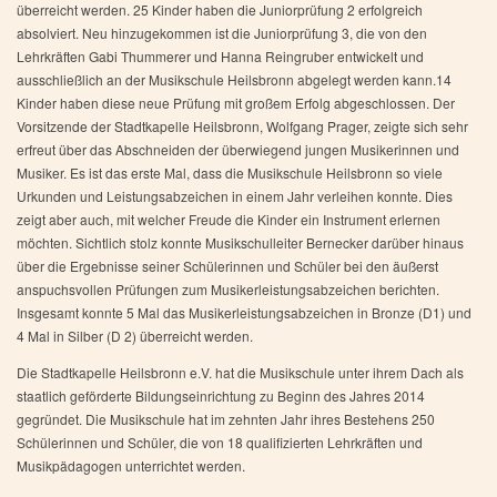
überreicht werden. 25 Kinder haben die Juniorprüfung 2 erfolgreich
absolviert. Neu hinzugekommen ist die Juniorprüfung 3, die von den
Lehrkräften Gabi Thummerer und Hanna Reingruber entwickelt und
ausschließlich an der Musikschule Heilsbronn abgelegt werden kann.14
Kinder haben diese neue Prüfung mit großem Erfolg abgeschlossen. Der
Vorsitzende der Stadtkapelle Heilsbronn, Wolfgang Prager, zeigte sich sehr
erfreut über das Abschneiden der überwiegend jungen Musikerinnen und
Musiker. Es ist das erste Mal, dass die Musikschule Heilsbronn so viele
Urkunden und Leistungsabzeichen in einem Jahr verleihen konnte. Dies
zeigt aber auch, mit welcher Freude die Kinder ein Instrument erlernen
möchten. Sichtlich stolz konnte Musikschulleiter Bernecker darüber hinaus
über die Ergebnisse seiner Schülerinnen und Schüler bei den äußerst
anspuchsvollen Prüfungen zum Musikerleistungsabzeichen berichten.
Insgesamt konnte 5 Mal das Musikerleistungsabzeichen in Bronze (D1) und
4 Mal in Silber (D 2) überreicht werden.
Die Stadtkapelle Heilsbronn e.V. hat die Musikschule unter ihrem Dach als
staatlich geförderte Bildungseinrichtung zu Beginn des Jahres 2014
gegründet. Die Musikschule hat im zehnten Jahr ihres Bestehens 250
Schülerinnen und Schüler, die von 18 qualifizierten Lehrkräften und
Musikpädagogen unterrichtet werden.