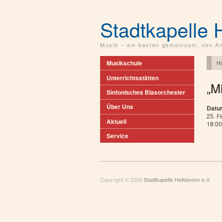
Stadtkapelle 
Musik – am besten gemeinsam, von An
H
Musikschule
Unterrichtsstätten
„M
Sinfonisches Blasorchester
Über Uns
Datu
25. F
Aktuell
18:00
Service
Copyright © 2026
Stadtkapelle Heilsbronn e.V.