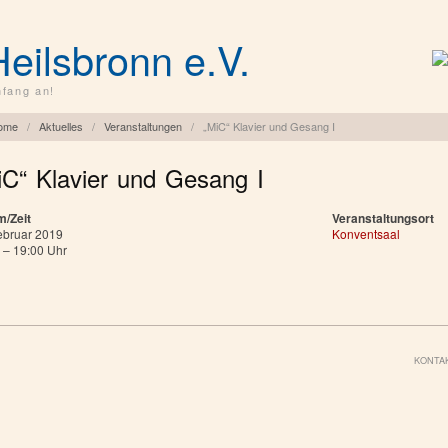
Heilsbronn e.V.
fang an!
ome
/
Aktuelles
/
Veranstaltungen
/
„MiC“ Klavier und Gesang I
iC“ Klavier und Gesang I
m/Zeit
Veranstaltungsort
ebruar 2019
Konventsaal
 – 19:00 Uhr
KONTA