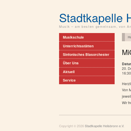
Stadtkapelle 
Musik – am besten gemeinsam, von An
H
Musikschule
Unterrichtsstätten
Mi
Sinfonisches Blasorchester
Über Uns
Datu
20. 
Aktuell
16:30
Service
Herzl
Von M
jewei
Wir f
Copyright © 2026
Stadtkapelle Heilsbronn e.V.