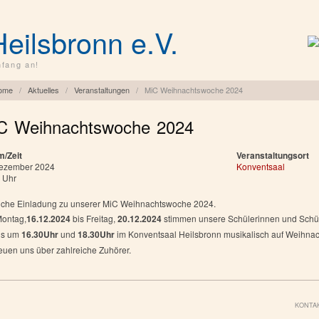
Heilsbronn e.V.
fang an!
ome
/
Aktuelles
/
Veranstaltungen
/
MiC Weihnachtswoche 2024
C Weihnachtswoche 2024
m/Zeit
Veranstaltungsort
Dezember 2024
Konventsaal
 Uhr
iche Einladung zu unserer MiC Weihnachtswoche 2024.
ontag,
16.12.2024
bis Freitag,
20.12.2024
stimmen unsere Schülerinnen und Schü
ls um
16.30Uhr
und
18.30Uhr
im Konventsaal Heilsbronn musikalisch auf Weihnac
reuen uns über zahlreiche Zuhörer.
KONTA