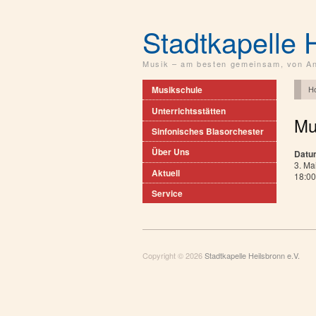
Stadtkapelle 
Musik – am besten gemeinsam, von An
H
Musikschule
Unterrichtsstätten
Mu
Sinfonisches Blasorchester
Über Uns
Datu
3. Ma
Aktuell
18:00
Service
Copyright © 2026
Stadtkapelle Heilsbronn e.V.