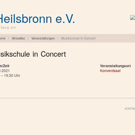
Heilsbronn e.V.
fang an!
ome
/
Aktuelles
/
Veranstaltungen
/
Musikschule in Concert
sikschule in Concert
m/Zeit
Veranstaltungsort
i 2021
Konventsaal
 – 19:30 Uhr
KONTA