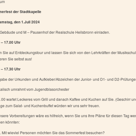
zum
rfest der Stadtkapelle
amstag, den 1.Juli 2024
Gebäude und M – Pausenhof der Realschule Heilsbronn einladen.
 – 17.00 Uhr
 Sie auf Entdeckungstour und lassen Sie sich von den Lehrkräften der Musikschu
eren Sie selbst aus!
 – 17.30 Uhr
abe der Urkunden und Aufkleber/Abzeichen der Junior- und D1- und D2-Prüfunge
alisch umrahmt vom Jugendblasorchester
.00 wartet Leckeres vom Grill und danach Kaffee und Kuchen auf Sie. (Geschirr und
äge zum Salat- und Kuchenbuffet würden wir uns sehr freuen.
nsere Vorbereitungen wäre es hilfreich, wenn Sie uns Ihre Pläne für diesen Tag w
ilen könnten:
Mit wieviel Personen möchten Sie das Sommerfest besuchen?