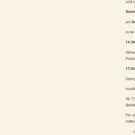
und 
Somme
am
S
im M-
14.30
Gehen
Probi
17.00
Überg
musik
Ab 17
Beitr
Für u
mitte