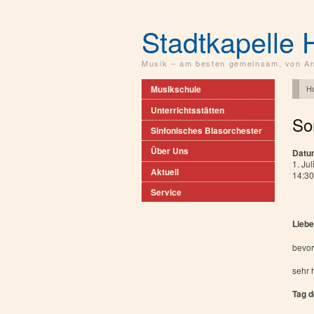
Stadtkapelle 
Musik – am besten gemeinsam, von An
H
Musikschule
Unterrichtsstätten
So
Sinfonisches Blasorchester
Über Uns
Datu
1. Ju
Aktuell
14:30
Service
Liebe
bevor
sehr 
Tag d