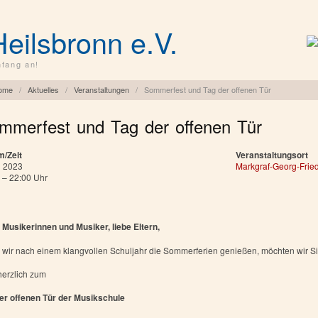
Heilsbronn e.V.
fang an!
ome
/
Aktuelles
/
Veranstaltungen
/
Sommerfest und Tag der offenen Tür
mmerfest und Tag der offenen Tür
m/Zeit
Veranstaltungsort
li 2023
Markgraf-Georg-Frie
 – 22:00 Uhr
 Musikerinnen und Musiker, liebe Eltern,
 wir nach einem klangvollen Schuljahr die Sommerferien genießen, möchten wir S
herzlich zum
er offenen Tür der Musikschule