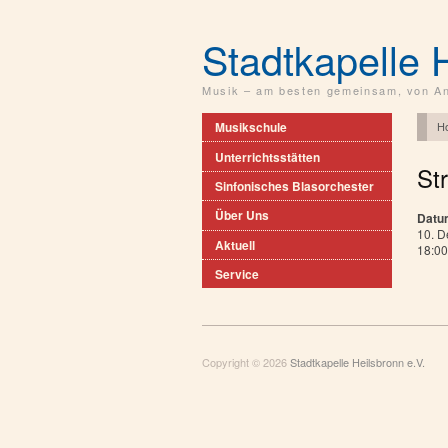
Stadtkapelle 
Musik – am besten gemeinsam, von An
H
Musikschule
Unterrichtsstätten
St
Sinfonisches Blasorchester
Über Uns
Datu
10. 
Aktuell
18:00
Service
Copyright © 2026
Stadtkapelle Heilsbronn e.V.