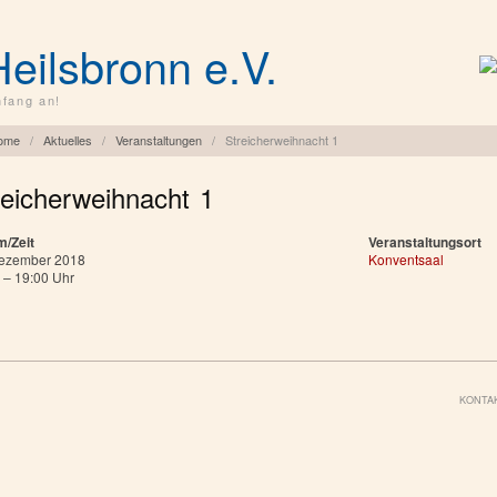
Heilsbronn e.V.
fang an!
ome
/
Aktuelles
/
Veranstaltungen
/
Streicherweihnacht 1
reicherweihnacht 1
m/Zeit
Veranstaltungsort
Dezember 2018
Konventsaal
 – 19:00 Uhr
KONTA