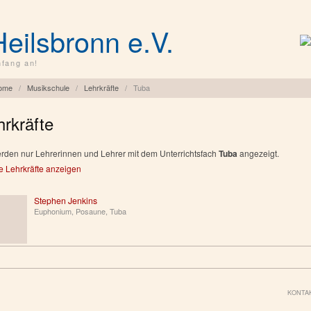
Heilsbronn e.V.
fang an!
ome
/
Musikschule
/
Lehrkräfte
/
Tuba
hrkräfte
rden nur Lehrerinnen und Lehrer mit dem Unterrichtsfach
Tuba
angezeigt.
e Lehrkräfte anzeigen
Stephen Jenkins
Euphonium, Posaune, Tuba
KONTA