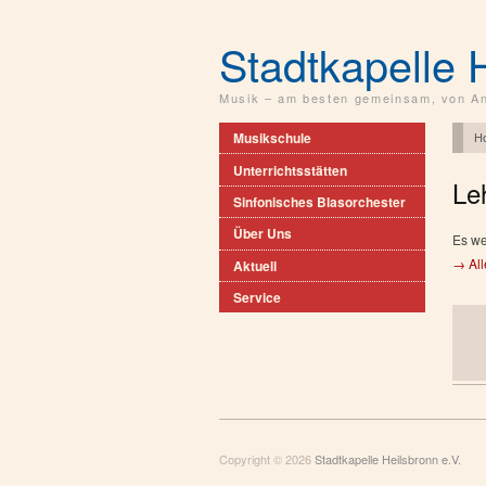
Stadtkapelle 
Musik – am besten gemeinsam, von An
H
Musikschule
Unterrichtsstätten
Le
Sinfonisches Blasorchester
Über Uns
Es we
→ All
Aktuell
Service
Copyright © 2026
Stadtkapelle Heilsbronn e.V.