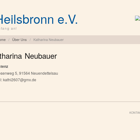
Heilsbronn e.V.
fang an!
ome
/
Über Uns
/
Katharina Neubauer
tharina Neubauer
stenz
osenweg 5, 91564 Neuendettelsau
l: kathi2607@gmx.de
KONTA