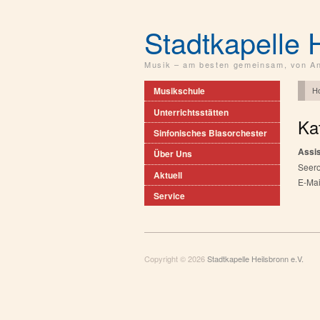
Stadtkapelle 
Musik – am besten gemeinsam, von An
H
Musikschule
Unterrichtsstätten
Ka
Sinfonisches Blasorchester
Assi
Über Uns
Seer
Aktuell
E-Mai
Service
Copyright © 2026
Stadtkapelle Heilsbronn e.V.