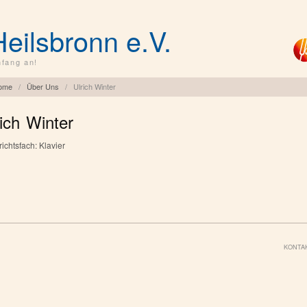
Heilsbronn e.V.
fang an!
ome
/
Über Uns
/
Ulrich Winter
rich Winter
richtsfach: Klavier
KONTA