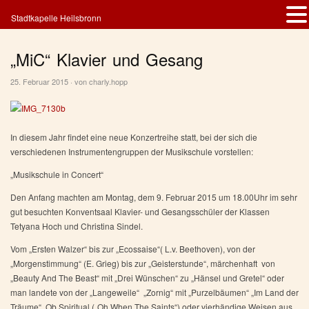
Stadtkapelle Heilsbronn
„MiC“ Klavier und Gesang
25. Februar 2015 · von
charly.hopp
In diesem Jahr findet eine neue Konzertreihe statt, bei der sich die
verschiedenen Instrumentengruppen der Musikschule vorstellen:
„Musikschule in Concert“
Den Anfang machten am Montag, dem 9. Februar 2015 um 18.00Uhr im sehr
gut besuchten Konventsaal Klavier- und Gesangsschüler der Klassen
Tetyana Hoch und Christina Sindel.
Vom „Ersten Walzer“ bis zur „Ecossaise“( L.v. Beethoven), von der
„Morgenstimmung“ (E. Grieg) bis zur „Geisterstunde“, märchenhaft von
„Beauty And The Beast“ mit „Drei Wünschen“ zu „Hänsel und Gretel“ oder
man landete von der „Langeweile“ „Zornig“ mit „Purzelbäumen“ „Im Land der
Träume“. Ob Spiritual („Oh When The Saints“) oder vierhändige Weisen aus