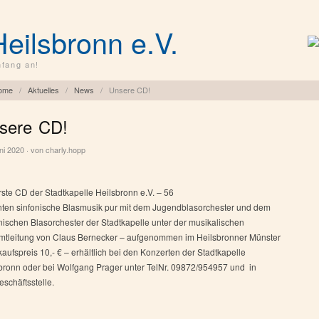
Heilsbronn e.V.
fang an!
ome
/
Aktuelles
/
News
/
Unsere CD!
sere CD!
ni 2020 · von
charly.hopp
rste CD der Stadtkapelle Heilsbronn e.V. – 56
ten sinfonische Blasmusik pur mit dem Jugendblasorchester und dem
nischen Blasorchester der Stadtkapelle unter der musikalischen
tleitung von Claus Bernecker – aufgenommen im Heilsbronner Münster
kaufspreis 10,- € – erhältlich bei den Konzerten der Stadtkapelle
bronn oder bei Wolfgang Prager unter TelNr. 09872/954957 und in
eschäftsstelle.