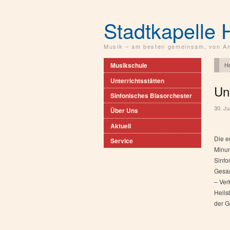
Stadtkapelle 
Musik – am besten gemeinsam, von An
H
Musikschule
Unterrichtsstätten
Un
Sinfonisches Blasorchester
30. Ju
Über Uns
Aktuell
Die e
Service
Minun
Sinfo
Gesam
– Ver
Heils
der G