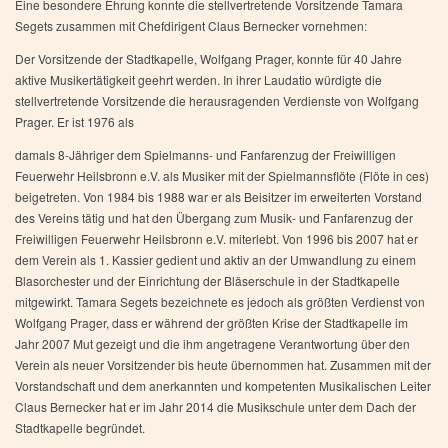
Eine besondere Ehrung konnte die stellvertretende Vorsitzende Tamara
Segets zusammen mit Chefdirigent Claus Bernecker vornehmen:
Der Vorsitzende der Stadtkapelle, Wolfgang Prager, konnte für 40 Jahre
aktive Musikertätigkeit geehrt werden. In ihrer Laudatio würdigte die
stellvertretende Vorsitzende die herausragenden Verdienste von Wolfgang
Prager. Er ist 1976 als
damals 8-Jähriger dem Spielmanns- und Fanfarenzug der Freiwilligen
Feuerwehr Heilsbronn e.V. als Musiker mit der Spielmannsflöte (Flöte in ces)
beigetreten. Von 1984 bis 1988 war er als Beisitzer im erweiterten Vorstand
des Vereins tätig und hat den Übergang zum Musik- und Fanfarenzug der
Freiwilligen Feuerwehr Heilsbronn e.V. miterlebt. Von 1996 bis 2007 hat er
dem Verein als 1. Kassier gedient und aktiv an der Umwandlung zu einem
Blasorchester und der Einrichtung der Bläserschule in der Stadtkapelle
mitgewirkt. Tamara Segets bezeichnete es jedoch als größten Verdienst von
Wolfgang Prager, dass er während der größten Krise der Stadtkapelle im
Jahr 2007 Mut gezeigt und die ihm angetragene Verantwortung über den
Verein als neuer Vorsitzender bis heute übernommen hat. Zusammen mit der
Vorstandschaft und dem anerkannten und kompetenten Musikalischen Leiter
Claus Bernecker hat er im Jahr 2014 die Musikschule unter dem Dach der
Stadtkapelle begründet.