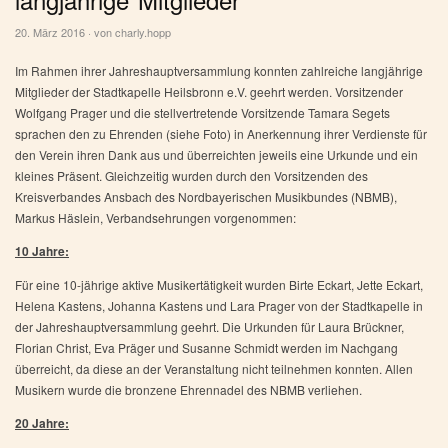
20. März 2016 · von
charly.hopp
Im Rahmen ihrer Jahreshauptversammlung konnten zahlreiche langjährige
Mitglieder der Stadtkapelle Heilsbronn e.V. geehrt werden. Vorsitzender
Wolfgang Prager und die stellvertretende Vorsitzende Tamara Segets
sprachen den zu Ehrenden (siehe Foto) in Anerkennung ihrer Verdienste für
den Verein ihren Dank aus und überreichten jeweils eine Urkunde und ein
kleines Präsent. Gleichzeitig wurden durch den Vorsitzenden des
Kreisverbandes Ansbach des Nordbayerischen Musikbundes (NBMB),
Markus Häslein, Verbandsehrungen vorgenommen:
10 Jahre:
Für eine 10-jährige aktive Musikertätigkeit wurden Birte Eckart, Jette Eckart,
Helena Kastens, Johanna Kastens und Lara Prager von der Stadtkapelle in
der Jahreshauptversammlung geehrt. Die Urkunden für Laura Brückner,
Florian Christ, Eva Präger und Susanne Schmidt werden im Nachgang
überreicht, da diese an der Veranstaltung nicht teilnehmen konnten. Allen
Musikern wurde die bronzene Ehrennadel des NBMB verliehen.
20 Jahre: